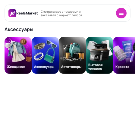
Смотри видео с товарами и
ReelsMarket
заказывай с маркетплейсов
Аксессуары