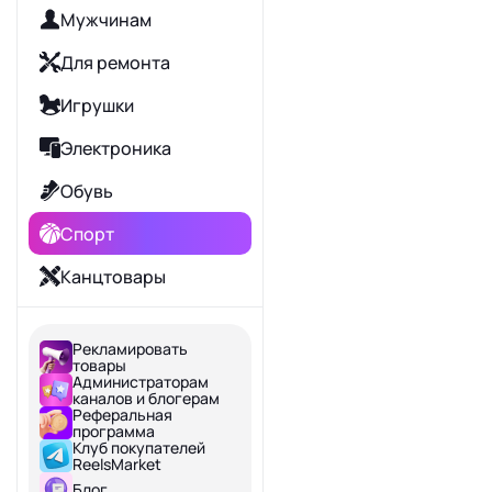
Мужчинам
Для ремонта
Игрушки
Электроника
Обувь
Спорт
Канцтовары
Зоотовары
Рекламировать
Продукты
товары
Администраторам
каналов и блогерам
Школа
Реферальная
программа
Сад и дача
Клуб покупателей
ReelsMarket
Ювелирные изделия
Блог