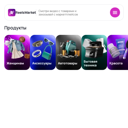
Смотри видео с товарами и
ReelsMarket
заказывай с маркетплейсов
Продукты