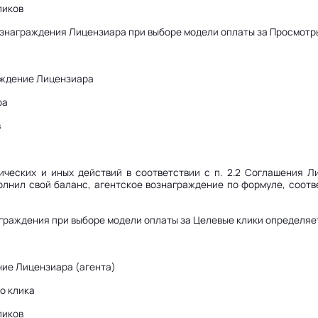
ликов
ознаграждения Лицензиара при выборе модели оплаты за Просмотр
аждение Лицензиара
ра
в
ических и иных действий в соответствии с п. 2.2 Соглашения 
олнил свой баланс, агентское вознаграждение по формуле, соот
награждения при выборе модели оплаты за Целевые клики определяе
ние Лицензиара (агента)
о клика
ликов