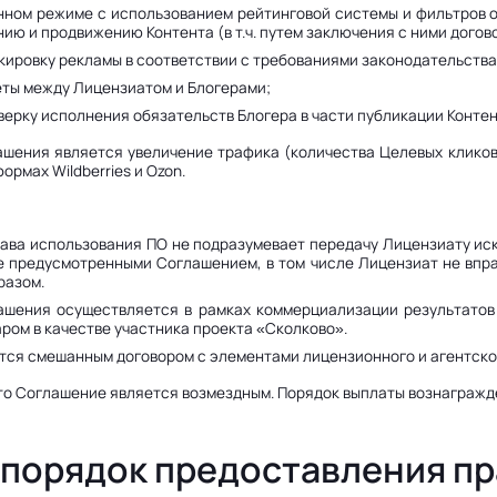
анном режиме с использованием рейтинговой системы и фильтров 
ию и продвижению Контента (в т.ч. путем заключения с ними догово
ркировку рекламы в соответствии с требованиями законодательства
четы между Лицензиатом и Блогерами;
оверку исполнения обязательств Блогера в части публикации Конте
шения является увеличение трафика (количества Целевых кликов 
ормах Wildberries и Ozon.
права использования ПО не подразумевает передачу Лицензиату ис
е предусмотренными Соглашением, в том числе Лицензиат не впр
разом.
лашения осуществляется в рамках коммерциализации результатов
ом в качестве участника проекта «Сколково».
ется смешанным договором с элементами лицензионного и агентско
что Соглашение является возмездным. Порядок выплаты вознагражд
и порядок предоставления п