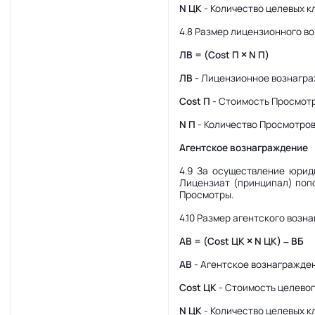
N ЦК
- Количество целевых к
4.8 Размер лицензионного в
ЛВ = (Cost П × N П)
ЛВ
- Лицензионное вознагр
Cost П
- Стоимость Просмот
N П
- Количество Просмотро
Агентское вознаграждение
4.9 За осуществление юрид
Лицензиат (принципал) поп
Просмотры.
4.10 Размер агентского воз
АВ = (Cost ЦК × N ЦК) – ВБ
АВ
- Агентское вознагражде
Cost ЦК
- Стоимость целевог
N ЦК
- Количество целевых к