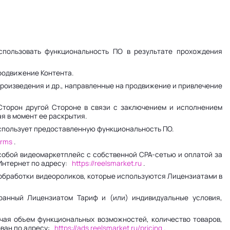
пользовать функциональность ПО в результате прохождения
родвижение Контента.
произведения и др., направленные на продвижение и привлечение
торон другой Стороне в связи с заключением и исполнением
я в момент ее раскрытия.
спользует предоставленную функциональность ПО.
terms
.
собой видеомаркетплейс с собственной CPA-сетью и оплатой за
 Интернет по адресу:
https://reelsmarket.ru
.
 обработки видеороликов, которые используются Лицензиатами в
ранный Лицензиатом Тариф и (или) индивидуальные условия,
чая объем функциональных возможностей, количество товаров,
ован по адресу:
https://ads.reelsmarket.ru/pricing
.