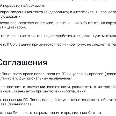
й передаточный документ.
оспроизведения Контента (видеоролика) в интерфейсе ПО пользов
площадками.
еход пользователя по ссылке, размещенной в Контенте, на карточ
й Лицензиаром.
нктов указаны исключительно для удобства и не должны учитыватьс
е п. 1.1 Соглашения применяются, если иное прямо не следует из т
 Соглашения
т Лицензиату право использования ПО на условиях простой (неиск
ствии с его функциональным назначением.
сле состоит в получении возможности разместить в интерфейс
ранным Лицензиатом при заключении Соглашения.
о назначения ПО Лицензиар, действуя в качестве агента, обязуе
иата (принципала):
дложения Лицензиата на размещение и продвижение Контента;