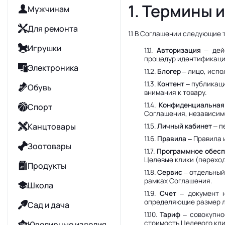
1. Термины 
Мужчинам
Для ремонта
1.1 В Соглашении следующие
Игрушки
1.1.1.
Авторизация
– дейс
процедур идентификаци
Электроника
1.1.2.
Блогер
– лицо, испо
1.1.3.
Контент
– публикаци
Обувь
внимания к товару.
1.1.4.
Конфиденциальная
Спорт
Соглашения, независимо
Канцтовары
1.1.5.
Личный кабинет
– п
1.1.6.
Правила
– Правила 
Зоотовары
1.1.7.
Программное обесп
Целевые клики (переход
Продукты
1.1.8.
Сервис
– отдельный
рамках Соглашения.
Школа
1.1.9.
Счет
– документ н
определяющие размер л
Сад и дача
1.1.10.
Тариф
– совокупно
стоимость Целевого кли
Ювелирные изделия