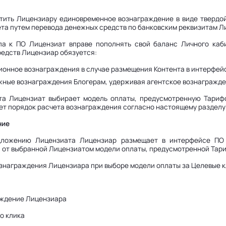
тить Лицензиару единовременное вознаграждение в виде твердой
ета путем перевода денежных средств по банковским реквизитам Л
упа к ПО Лицензиат вправе пополнять свой баланс Личного ка
редств Лицензиар обязуется:
зионное вознаграждения в случае размещения Контента в интерфейсе
ежные вознаграждения Блогерам, удерживая агентское вознагражден
та Лицензиат выбирает модель оплаты, предусмотренную Тариф
ет порядок расчета вознаграждения согласно настоящему разделу
ние
дложению Лицензиата Лицензиар размещает в интерфейсе ПО 
 от выбранной Лицензиатом модели оплаты, предусмотренной Тари
ознаграждения Лицензиара при выборе модели оплаты за Целевые 
аждение Лицензиара
о клика