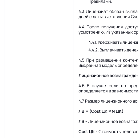
Правилами.
4.3 Лицензиат обязан выпла
дней с даты выставления Сч
4.4 После получения дост
усмотрению. Из указанных с
4.4.1. Удерживать лицен
4.4.2. Выплачивать ден
4.5 При размещении контен
Выбранная модель определя
Лицензионное вознагражде
4.6 В случае если по пре
определяется в зависимости
4.7 Размер лицензионного в
ЛВ = (Cost ЦК × N ЦК)
ЛВ
- Лицензионное вознагр
Cost ЦК
- Стоимость целевог