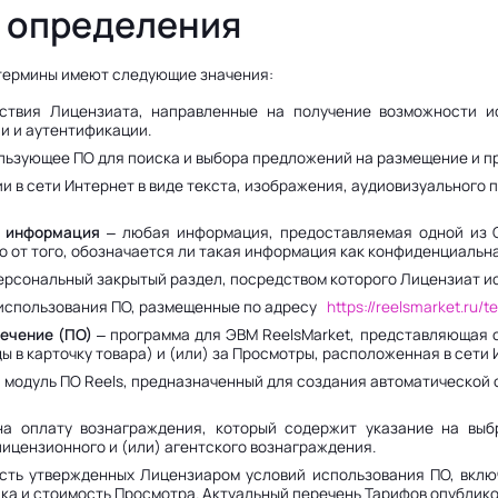
и определения
 термины имеют следующие значения:
твия Лицензиата, направленные на получение возможности ис
и и аутентификации.
льзующее ПО для поиска и выбора предложений на размещение и п
и в сети Интернет в виде текста, изображения, аудиовизуального 
 информация
– любая информация, предоставляемая одной из С
 от того, обозначается ли такая информация как конфиденциальна
ерсональный закрытый раздел, посредством которого Лицензиат и
использования ПО, размещенные по адресу
https://reelsmarket.ru/
ечение (ПО)
– программа для ЭВМ ReelsMarket, представляющая 
ы в карточку товара) и (или) за Просмотры, расположенная в сети
 модуль ПО Reels, предназначенный для создания автоматической
а оплату вознаграждения, который содержит указание на выб
ицензионного и (или) агентского вознаграждения.
сть утвержденных Лицензиаром условий использования ПО, вклю
ка и стоимость Просмотра. Актуальный перечень Тарифов опублик