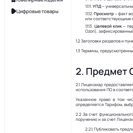
1.1.11.
УПД
– универсальны
Цифровые товары
1.1.12.
Просмотр
– факт в
или соответствующими 
1.1.13.
Целевой клик
– пер
Ozon), зафиксированны
1.2 Заголовки разделов и пу
1.3 Термины, предусмотренны
2. Предмет
2.1 Лицензиар предоставляе
использования ПО в соответ
Указанное право в том чи
определяется Тарифом, выб
2.2 За счет функциональног
поручению и за счет Лиценз
2.2.1. Публиковать пре