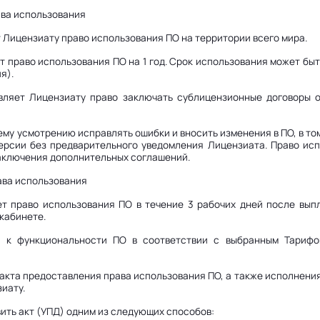
ава использования
т Лицензиату право использования ПО на территории всего мира.
т право использования ПО на 1 год. Срок использования может бы
я).
вляет Лицензиату право заключать сублицензионные договоры 
оему усмотрению исправлять ошибки и вносить изменения в ПО, в т
версии без предварительного уведомления Лицензиата. Право ис
аключения дополнительных соглашений.
ава использования
ет право использования ПО в течение 3 рабочих дней после вы
кабинете.
а к функциональности ПО в соответствии с выбранным Тарифо
факта предоставления права использования ПО, а также исполнения
иату.
ить акт (УПД) одним из следующих способов: