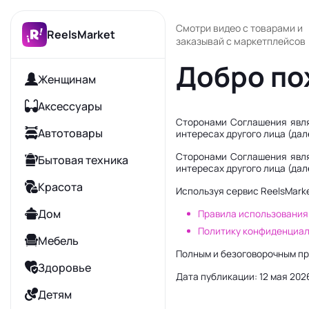
Смотри видео с товарами и
ReelsMarket
заказывай с маркетплейсов
Добро по
Женщинам
Аксессуары
Сторонами Соглашения явля
Автотовары
интересах другого лица (дал
Сторонами Соглашения явля
Бытовая техника
интересах другого лица (дал
Красота
Используя сервис ReelsMark
Дом
Правила использования
Политику конфиденциал
Мебель
Полным и безоговорочным п
Здоровье
Дата публикации: 12 мая 2026
Детям