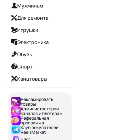
Мужчинам
Для ремонта
Игрушки
Электроника
Обувь
Спорт
Канцтовары
Зоотовары
Рекламировать
Продукты
товары
Администраторам
каналов и блогерам
Школа
Реферальная
программа
Сад и дача
Клуб покупателей
ReelsMarket
Ювелирные изделия
Блог